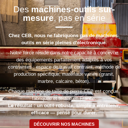
Des
machines-outils sur-
mesure
, pas en série
Chez CEB, nous ne fabriquons pas de machines-
outils en série pleines d’électronique.
Notre force réside dans notre capacité à concevoir
des équipements parfaitement adaptés à vos
contraintes : espace de travail contraint, méthode de
production spécifique, matériaux variés (granit,
marbre, calcaire, béton).
Chaque machine de taille de pierre CEB est conçue,
fabriquée et testée en France.
Le résultat : un outil robuste, simple à entretenir,
efficace — pensé pour durer.
DÉCOUVRIR NOS MACHINES