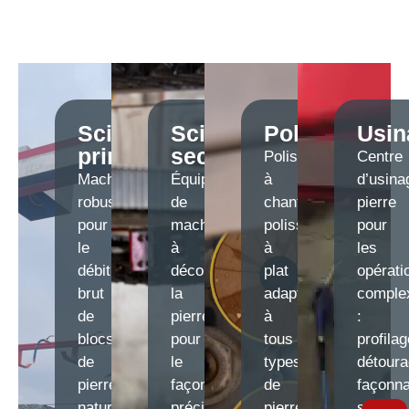
Sciage
Sciage
Polissage
Usin
primaire
secondaire
Polissoirs
Centre
Machines
Équipements
à
d’usina
robustes
de
chants,
pierre
pour
machine
polissoirs
pour
le
à
à
les
débit
découper
plat
opérati
brut
la
adaptés
comple
de
pierre
à
:
blocs
pour
tous
profilag
de
le
types
détoura
pierre
façonnage
de
façonn
naturelles
précis
pierres
sur