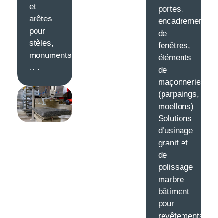
et
portes,
arêtes
encadrements
pour
de
stèles,
fenêtres,
monuments,
éléments
….
de
maçonneries
(parpaings,
moellons)
Solutions
d’usinage
granit et
de
polissage
marbre
bâtiment
pour
revêtements,